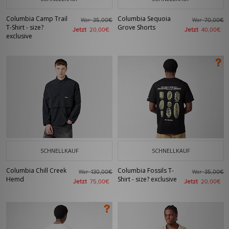
Columbia Camp Trail
Columbia Sequoia
War
War
35,00€
70,00€
T-Shirt - size?
Grove Shorts
Jetzt
Jetzt
20,00€
40,00€
exclusive
SCHNELLKAUF
SCHNELLKAUF
Columbia Chill Creek
Columbia Fossils T-
War
War
130,00€
35,00€
Hemd
Shirt - size? exclusive
Jetzt
Jetzt
75,00€
20,00€