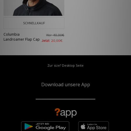
SCHNELLKAUF
Columbia
War
40,00€
Landroamer Flap Cap
Jetzt
20,00€
Zur size? Desktop Seite
Download unsere App