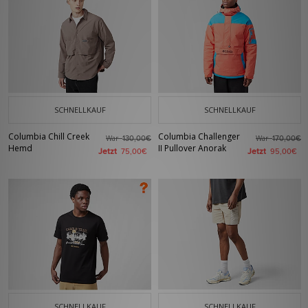
SCHNELLKAUF
SCHNELLKAUF
Columbia Chill Creek
Columbia Challenger
War
War
130,00€
170,00€
Hemd
II Pullover Anorak
Jetzt
Jetzt
75,00€
95,00€
SCHNELLKAUF
SCHNELLKAUF