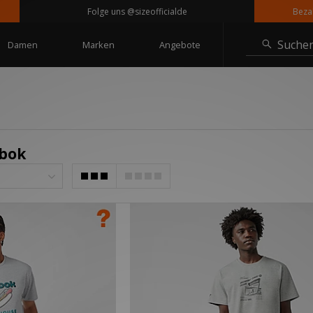
Folge uns @sizeofficialde
Bezahle 
Suche
Damen
Marken
Angebote
ebok