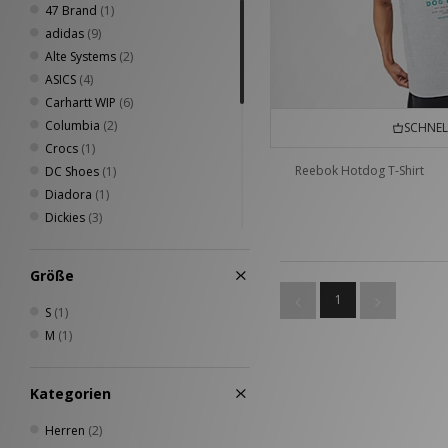
47 Brand
(1)
adidas
(9)
Alte Systems
(2)
ASICS
(4)
Carhartt WIP
(6)
Columbia
(2)
SCHNEL
Crocs
(1)
Reebok Hotdog T-Shirt
DC Shoes
(1)
Diadora
(1)
Dickies
(3)
Eastpak
(1)
Home Grown
(10)
Größe
New Balance
(4)
1
New Era
(1)
S
(1)
Nike
(9)
M
(1)
On Running
(2)
PUMA
(4)
Kategorien
Reebok
(2)
Salomon
(1)
Herren
(2)
The North Face
(1)