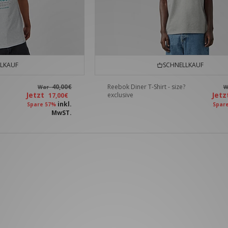
LKAUF
SCHNELLKAUF
40,00€
Reebok Diner T-Shirt - size?
War
W
Jetzt
Jet
exclusive
17,00€
inkl.
Spare 57%
Spar
MwST.