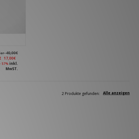
40,00€
ar
zt
17,00€
inkl.
e 57%
MwST.
Alle anzeigen
2 Produkte gefunden: