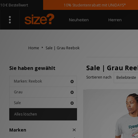
€ Bestellwert
10% Studentenrabatt mit UNiDAYS*
Neuheiten
Herren
Home
Sale | Grau Reebok
Sale | Grau Re
Sie haben gewählt
Sortieren nach
Marken: Reebok
Grau
Sale
Alles löschen
Marken