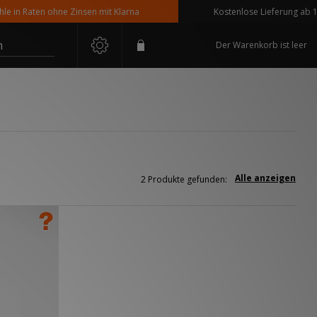
in Raten ohne Zinsen mit Klarna
Kostenlose Lieferung ab 110 
n
Der Warenkorb ist leer
Alle anzeigen
2 Produkte gefunden: