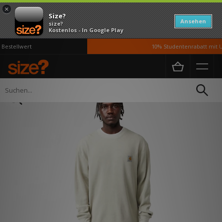
×
Size?
Ansehen
size?
Kostenlos - In Google Play
estellwert
10% Studentenrabatt mit UN
Home
Herren
Kleidung
T-Shirts