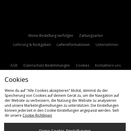
Meine Bestellung verfolgen
Zahlungsarten
Lieferung & Rückgaben
Lieferinformationen
Unternehmen
AGB
Datenschutz-Bestimmungen
Cookies
Kontaktiere uns
Studentenrabatt
Affiliate werden
Cookie Einstellungen
Cookies
Modern Slavery Statement
Wenn du auf "Alle Cookies akzeptieren" klickst, stimmst du der
Speicherung von Cookies auf deinem Gerät zu, um die Navigation auf
der Website zu verbessern, die Nutzung der Website zu analysieren
und unsere Marketingbemühungen zu unterstützen. Die Einstellungen
können jederzeit in den Cookie-Einstellungen angepasst werden. Sieh
dir unsere
Cookie-Richtlinien
Lieferung Nach
Deine Cookie-Einstellungen