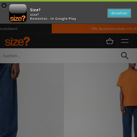
×
Size?
Ansehen
size?
Kostenlos - In Google Play
stellwert
10% Studentenrabatt mit UNi
Home
Herren
Kleidung