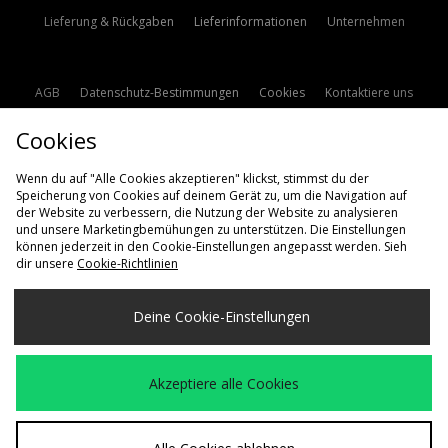
Lieferung & Rückgaben
Lieferinformationen
Unternehmen
AGB
Datenschutz-Bestimmungen
Cookies
Kontaktiere uns
Studentenrabatt
Affiliate werden
Cookie Einstellungen
Cookies
Modern Slavery Statement
Wenn du auf "Alle Cookies akzeptieren" klickst, stimmst du der
Speicherung von Cookies auf deinem Gerät zu, um die Navigation auf
der Website zu verbessern, die Nutzung der Website zu analysieren
und unsere Marketingbemühungen zu unterstützen. Die Einstellungen
können jederzeit in den Cookie-Einstellungen angepasst werden. Sieh
dir unsere
Cookie-Richtlinien
Lieferung Nach
Deine Cookie-Einstellungen
Deutschland
Wir akzeptieren die folgenden Zahlungsmethoden
Akzeptiere alle Cookies
Besuchen Sie unsere Unternehmens-Website auf
www.jdplc.com