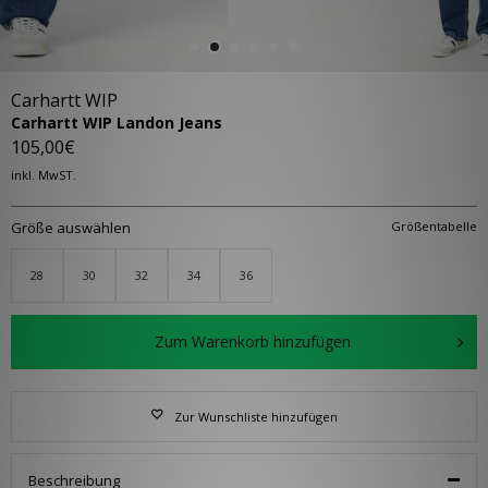
Carhartt WIP
Carhartt WIP Landon Jeans
105,00€
inkl. MwST.
Größe auswählen
Größentabelle
28
30
32
34
36
Zum Warenkorb hinzufügen
Zur Wunschliste hinzufügen
Beschreibung