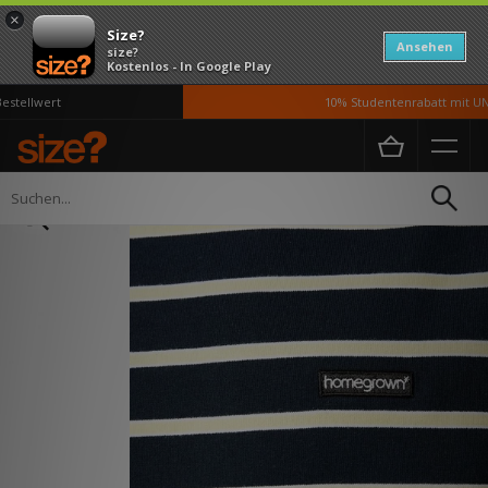
×
Size?
Ansehen
size?
Kostenlos - In Google Play
tellwert
10% Studentenrabatt mit UNiD
Home
Herren
Kleidung
T-Shirts