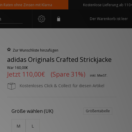
ten ohne Zinsen mit Klarna
Kostenlose Lieferung ab 110 € Best
n
Der Warenkorb ist leer
Zur Wunschliste hinzufügen
adidas Originals Crafted Strickjacke
War
160,00€
Jetzt
110,00€
(Spare 31%)
inkl. MwST.
Kostenloses Click & Collect für diesen Artikel
Größe wählen (UK)
Größentabelle
M
L