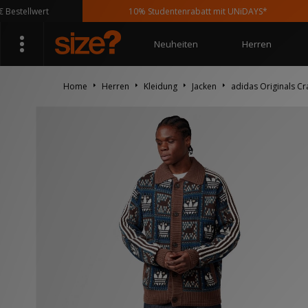
ellwert
10% Studentenrabatt mit UNiDAYS*
Neuheiten
Herren
Home
Herren
Kleidung
Jacken
adidas Originals Cra