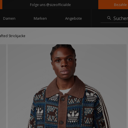
Folge uns @sizeofficialde
Bezahle in Ra
Suche
Damen
Marken
Angebote
fted Strickjacke