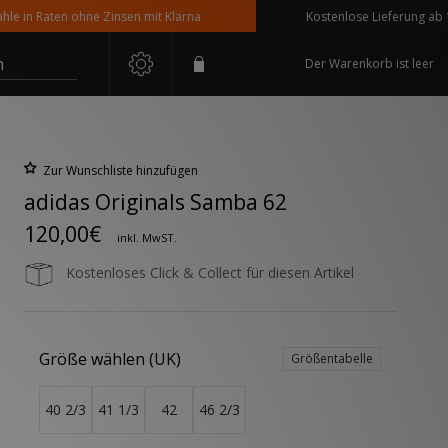
Raten ohne Zinsen mit Klarna
Kostenlose Lieferung ab 110 € B
n
Der Warenkorb ist leer
Zur Wunschliste hinzufügen
adidas Originals Samba 62
120,00€
inkl. MwST.
Kostenloses Click & Collect für diesen Artikel
Größe wählen (UK)
Größentabelle
40 2/3
41 1/3
42
46 2/3