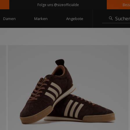
Folge uns @sizeofficialde
Bezahle in 
Suche
Damen
Marken
Angebote