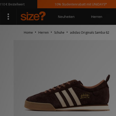
estellwert
10% Studentenrabatt mit UNiDAYS*
Neuheiten
Herren
Home
Herren
Schuhe
adidas Originals Samba 62