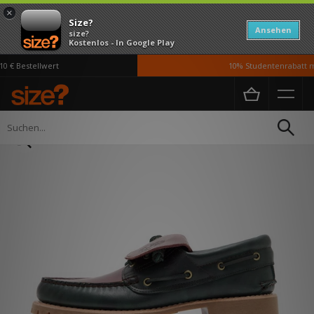
×
Size?
Ansehen
size?
Kostenlos - In Google Play
 € Bestellwert
10% Studentenrabatt mi
Home
Herren
Schuhe