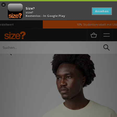
×
Size?
Ansehen
size?
Kostenlos - In Google Play
tellwert
10% Studentenrabatt mit UNiD
Home
Herren
Kleidung
T-Shirts