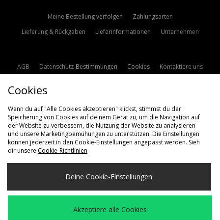
Meine Bestellung verfolgen
Zahlungsarten
Lieferung & Rückgaben
Lieferinformationen
Unternehmen
AGB
Datenschutz-Bestimmungen
Cookies
Kontaktiere uns
Studentenrabatt
Affiliate werden
Cookie Einstellungen
Cookies
Modern Slavery Statement
Wenn du auf "Alle Cookies akzeptieren" klickst, stimmst du der
Speicherung von Cookies auf deinem Gerät zu, um die Navigation auf
der Website zu verbessern, die Nutzung der Website zu analysieren
und unsere Marketingbemühungen zu unterstützen. Die Einstellungen
können jederzeit in den Cookie-Einstellungen angepasst werden. Sieh
dir unsere
Cookie-Richtlinien
Lieferung Nach
Deine Cookie-Einstellungen
Deutschland
Wir akzeptieren die folgenden Zahlungsmethoden
Akzeptiere alle Cookies