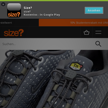
×
Size?
Ansehen
size?
Kostenlos - In Google Play
ellwert
10% Studentenrabatt mit UNiDA
Home
Herren
Schuhe