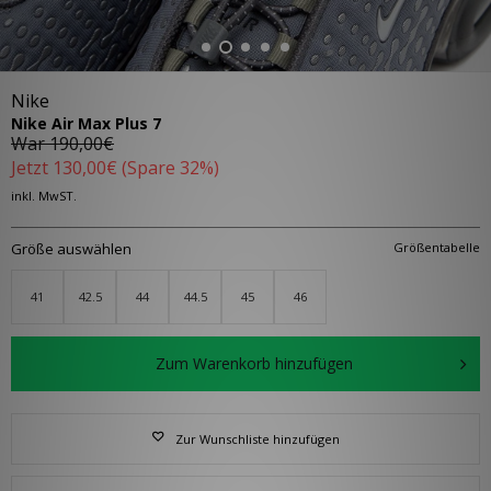
Nike
Nike Air Max Plus 7
War
190,00€
Jetzt
130,00€
(Spare 32%)
inkl. MwST.
Größe auswählen
Größentabelle
41
42.5
44
44.5
45
46
Zum Warenkorb hinzufügen
Zur Wunschliste hinzufügen