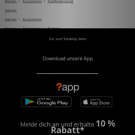
Damen
Accessoires
Kopfbedeckung
Herren
Herren
Accessoires
Herren
Accessoires
Beanies
Zur size? Desktop Seite
Download unsere App
10 %
Melde dich an und erhalte
Rabatt*