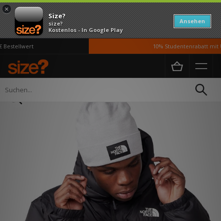
×
Size?
Ansehen
size?
Kostenlos - In Google Play
Bestellwert
10% Studentenrabatt mit U
Home
Damen
Accessoires
Kopfbedeckung