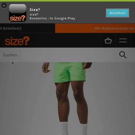
×
Size?
Ansehen
size?
Kostenlos - In Google Play
Bestellwert
10% Studentenrabatt mit U
Home
Herren
Kleidung
Shorts