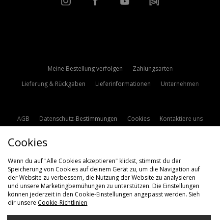
Meine Bestellung verfolgen
Zahlungsarten
Lieferung & Rückgaben
Lieferinformationen
Unternehmen
AGB
Datenschutz-Bestimmungen
Cookies
Kontaktiere uns
Studentenrabatt
Affiliate werden
Cookie Einstellungen
Cookies
Modern Slavery Statement
Wenn du auf "Alle Cookies akzeptieren" klickst, stimmst du der
Speicherung von Cookies auf deinem Gerät zu, um die Navigation auf
der Website zu verbessern, die Nutzung der Website zu analysieren
und unsere Marketingbemühungen zu unterstützen. Die Einstellungen
können jederzeit in den Cookie-Einstellungen angepasst werden. Sieh
dir unsere
Cookie-Richtlinien
Lieferung Nach