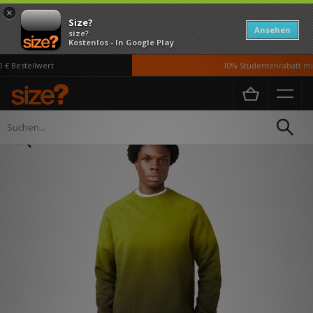
×
Size?
Ansehen
size?
Kostenlos - In Google Play
 Bestellwert
10% Studentenrabatt mit
Home
Herren
Kleidung
Pullover