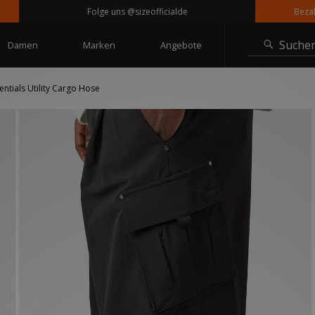
Folge uns @sizeofficialde
Bezahle in
Suche
Damen
Marken
Angebote
ntials Utility Cargo Hose