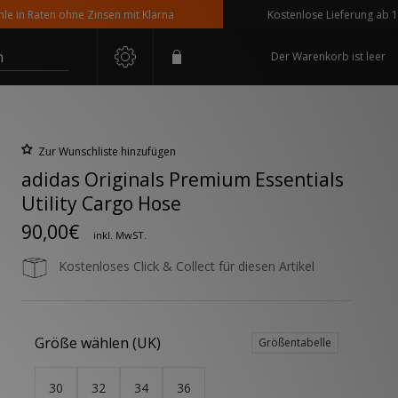
 Raten ohne Zinsen mit Klarna
Kostenlose Lieferung ab 110 € B
n
Der Warenkorb ist leer
Zur Wunschliste hinzufügen
adidas Originals Premium Essentials
Utility Cargo Hose
90,00€
inkl. MwST.
Kostenloses Click & Collect für diesen Artikel
Größe wählen (UK)
Größentabelle
30
32
34
36