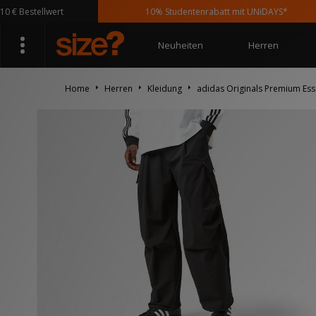
estellwert
10% Studentenrabatt mit UNiDAYS*
Neuheiten
Herren
Home
Herren
Kleidung
adidas Originals Premium Esse