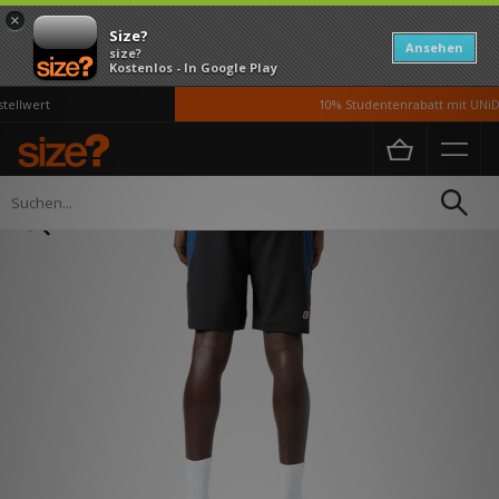
×
Size?
Ansehen
size?
Kostenlos - In Google Play
ellwert
10% Studentenrabatt mit UNiD
Home
Herren
Kleidung
Shorts