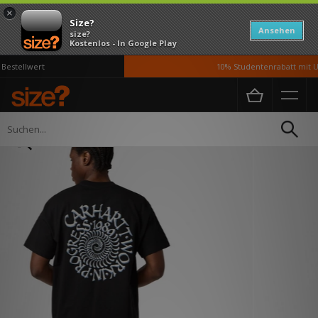
×
Size?
Ansehen
size?
Kostenlos - In Google Play
estellwert
10% Studentenrabatt mit UN
Home
Herren
Kleidung
T-Shirts