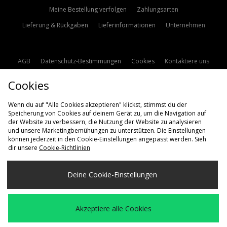
Meine Bestellung verfolgen
Zahlungsarten
Lieferung & Rückgaben
Lieferinformationen
Unternehmen
AGB
Datenschutz-Bestimmungen
Cookies
Kontaktiere uns
Studentenrabatt
Affiliate werden
Cookie Einstellungen
Cookies
Modern Slavery Statement
Wenn du auf "Alle Cookies akzeptieren" klickst, stimmst du der
Speicherung von Cookies auf deinem Gerät zu, um die Navigation auf
der Website zu verbessern, die Nutzung der Website zu analysieren
und unsere Marketingbemühungen zu unterstützen. Die Einstellungen
können jederzeit in den Cookie-Einstellungen angepasst werden. Sieh
dir unsere
Cookie-Richtlinien
Lieferung Nach
Deine Cookie-Einstellungen
Deutschland
Wir akzeptieren die folgenden Zahlungsmethoden
Akzeptiere alle Cookies