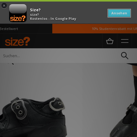
×
Size?
Ansehen
size?
Kostenlos - In Google Play
stellwert
10% Studentenrabatt mit UNi
Home
Damen
Schuhe