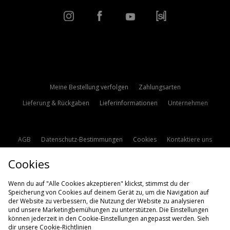
Meine Bestellung verfolgen
Zahlungsarten
Lieferung & Rückgaben
Lieferinformationen
Unternehmen
AGB
Datenschutz-Bestimmungen
Cookies
Kontaktiere uns
Studentenrabatt
Affiliate werden
Cookie Einstellungen
Cookies
Modern Slavery Statement
Wenn du auf "Alle Cookies akzeptieren" klickst, stimmst du der
Speicherung von Cookies auf deinem Gerät zu, um die Navigation auf
der Website zu verbessern, die Nutzung der Website zu analysieren
und unsere Marketingbemühungen zu unterstützen. Die Einstellungen
können jederzeit in den Cookie-Einstellungen angepasst werden. Sieh
dir unsere
Cookie-Richtlinien