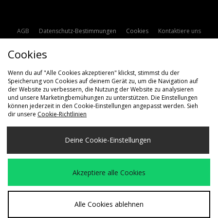
AGB
Datenschutz-Bestimmungen
Cookies
Kontaktiere uns
Studentenrabatt
Affiliate werden
Cookie Einstellungen
Cookies
Modern Slavery Statement
Wenn du auf "Alle Cookies akzeptieren" klickst, stimmst du der
Speicherung von Cookies auf deinem Gerät zu, um die Navigation auf
der Website zu verbessern, die Nutzung der Website zu analysieren
und unsere Marketingbemühungen zu unterstützen. Die Einstellungen
können jederzeit in den Cookie-Einstellungen angepasst werden. Sieh
dir unsere
Cookie-Richtlinien
Lieferung Nach
Deine Cookie-Einstellungen
Deutschland
Wir akzeptieren die folgenden Zahlungsmethoden
Akzeptiere alle Cookies
Besuchen Sie unsere Unternehmens-Website auf
www.jdplc.com
Alle Cookies ablehnen
Copyright © 2026 size? Alle Rechte vorbehalten.