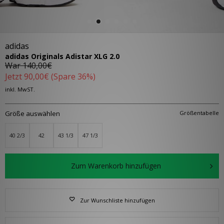
adidas
adidas Originals Adistar XLG 2.0
War
140,00€
Jetzt
90,00€
(Spare 36%)
inkl. MwST.
Größe auswählen
Größentabelle
40 2/3
42
43 1/3
47 1/3
Zum Warenkorb hinzufügen
Zur Wunschliste hinzufügen