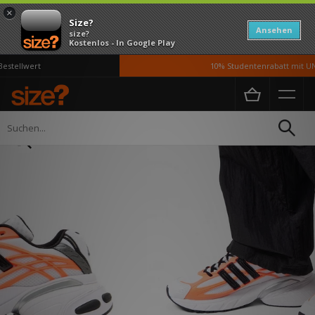
×
Size?
Ansehen
size?
Kostenlos - In Google Play
stellwert
10% Studentenrabatt mit UNi
Home
Herren
Schuhe