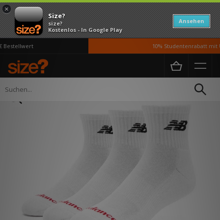
×
Size?
Ansehen
size?
Kostenlos - In Google Play
Bestellwert
10% Studentenrabatt mit U
Home
Damen
Accessoires
Socken