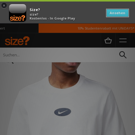
×
Size?
Ansehen
size?
Kostenlos - In Google Play
t
10% Studentenrabatt mit UNiDAYS*
Home
Herren
Kleidung
T-Shirts