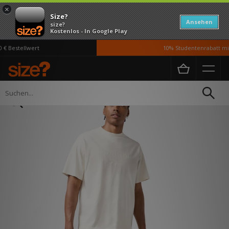
×
Size?
Ansehen
size?
Kostenlos - In Google Play
€ Bestellwert
10% Studentenrabatt mit
Home
Herren
Kleidung
T-Shirts