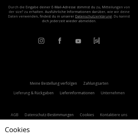
Durch die Eingabe deiner E-Mail-Adresse stimmst du zu, Mitteilungen von
der size? zu erhalten. Ausführliche Informationen darüber, wie wir deine
Daten verwenden, findest du in unserer
Datenschutzerklärung
. Du kannst
dich jederzeit wieder abmelden.
Meine Bestellung verfolgen
Zahlungsarten
Lieferung & Rückgaben
Lieferinformationen
Unternehmen
AGB
Datenschutz-Bestimmungen
Cookies
Kontaktiere uns
Studentenrabatt
Affiliate werden
Cookie Einstellungen
Cookies
Modern Slavery Statement