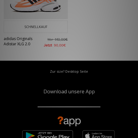
SCHNELLKAUF
adidas Originals
War
140,00€
Adistar XLG 2.0
Jetzt
90,00€
Zur size? Desktop Seite
Download unsere App