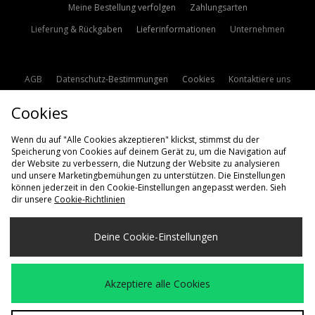
Meine Bestellung verfolgen
Zahlungsarten
Lieferung & Rückgaben
Lieferinformationen
Unternehmen
AGB
Datenschutz-Bestimmungen
Cookies
Kontaktiere uns
Studentenrabatt
Affiliate werden
Cookie Einstellungen
Cookies
Modern Slavery Statement
Wenn du auf "Alle Cookies akzeptieren" klickst, stimmst du der
Speicherung von Cookies auf deinem Gerät zu, um die Navigation auf
der Website zu verbessern, die Nutzung der Website zu analysieren
und unsere Marketingbemühungen zu unterstützen. Die Einstellungen
können jederzeit in den Cookie-Einstellungen angepasst werden. Sieh
dir unsere
Cookie-Richtlinien
Lieferung Nach
Deine Cookie-Einstellungen
Deutschland
Wir akzeptieren die folgenden Zahlungsmethoden
Akzeptiere alle Cookies