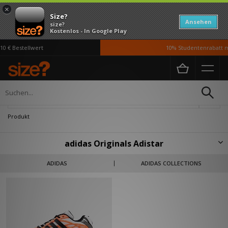
×
Size?
Ansehen
size?
Kostenlos - In Google Play
0 € Bestellwert
10% Studentenrabatt m
Home
Sale | Weiss Adidas Adidas Originals Adistar
Verfeinern
Produkt
adidas Originals Adistar
Die Adistar-Linie von adidas prägt seit den 90ern die Laufszene –
ADIDAS
ADIDAS COLLECTIONS
innovativ, dynamisch und ihrer Zeit voraus. Mit dem Adistar Control 5 von
2008 kehrt ein echter Klassiker zurück, der auch 17 Jahre später nichts
von seiner Energie verloren hat. Tech-Vibes, Retro-Charme und moderne
Attitüde vereinen sich in einem Design, das bereit ist, neue Wege zu
gehen. Bist du bereit, Teil der Bewegung zu werden?