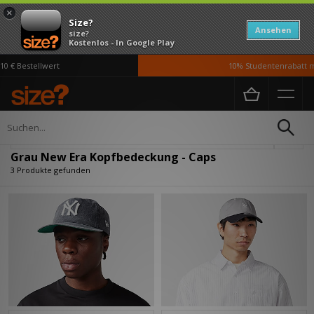
×
Size?
Ansehen
size?
Kostenlos - In Google Play
 € Bestellwert
10% Studentenrabatt mi
Home
Damen
Accessoires
Kopfbedeckung
Verfeinern
Grau New Era Kopfbedeckung - Caps
3 Produkte gefunden