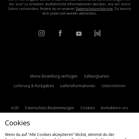
der size? zu erhalten. Ausführliche Informationen darüber, wie wir deine
Daten verwenden, findest du in unserer
Datenschutzerklärung
. Du kannst
dich jederzeit wieder abmelden.
Meine Bestellung verfolgen
Zahlungsarten
Lieferung & Rückgaben
Lieferinformationen
Unternehmen
AGB
Datenschutz-Bestimmungen
Cookies
Kontaktiere uns
Studentenrabatt
Affiliate werden
Cookie Einstellungen
Cookies
Modern Slavery Statement
Wenn du auf "Alle Cookies akzeptieren" klickst, stimmst du der