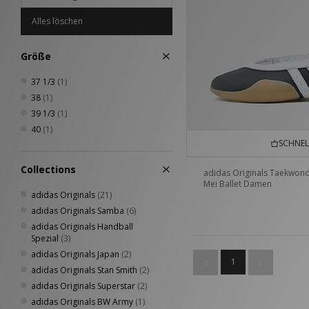
Alles löschen
Größe
37 1/3
(1)
38
(1)
39 1/3
(1)
40
(1)
SCHNEL
Collections
adidas Originals Taekwon
Mei Ballet Damen
adidas Originals
(21)
adidas Originals Samba
(6)
adidas Originals Handball
Spezial
(3)
adidas Originals Japan
(2)
1
adidas Originals Stan Smith
(2)
adidas Originals Superstar
(2)
adidas Originals BW Army
(1)