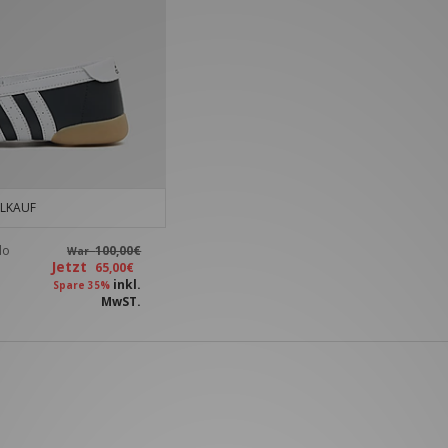
LKAUF
do
100,00€
War
Jetzt
65,00€
inkl.
Spare 35%
MwST.