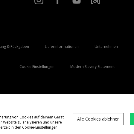
rung & Rückgaben
Lieferinformationen
Unternehmen
Cookie Einstellungen
Modern Slavery Statement
Lieferung Nach
Deutschland
icherung von Cookies auf deinem Gerät
Alle Cookies ablehnen
er Website zu analysieren und unsere
FAQs
Allgemeine G
rzeit in den Cookie-Einstellungen