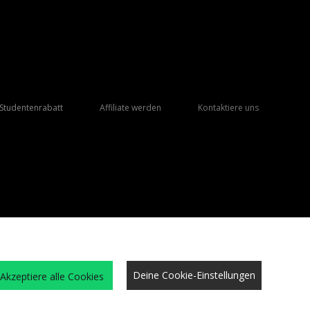
Studentenrabatt
Affiliate werden
Kontaktiere uns
Deine Cookie-Einstellungen
Akzeptiere alle Cookies
eschäftsbedingungen
Cookies
Karriere
Website-Sicherheit
Datenschutz