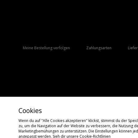
Meine Bestellung verfolgen
Zahlungsarten
Liefe
Cookies
Wenn du auf "Alle Cookies akzeptieren" klickst, stimmst du der Spe
zu, um die Navigation auf der Website zu verbessern, die Nutzung d
Copyright © 2026 size? Alle Rechte vorbehalten.
Marketingbemühungen zu unterstützen. Die Einstellungen können jede
angepasst werden. Sieh dir unsere
Cookie-Richtlinien