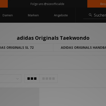
Folge uns @sizeofficialde
Bezahle 
Suche
Damen
Marken
Angebote
adidas Originals Taekwondo
DAS ORIGINALS SL 72
ADIDAS ORIGINALS HANDBA