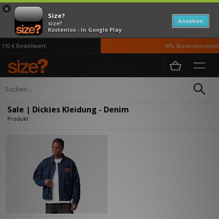
×
Size?
Ansehen
size?
Kostenlos - In Google Play
110 € Bestellwert
10% Studentenrabatt 
Home
Herren
Kleidung
Verfeinern
Sale | Dickies Kleidung - Denim
Produkt