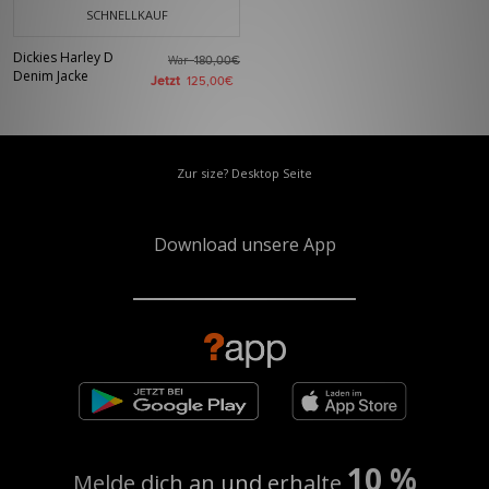
SCHNELLKAUF
Dickies Harley D
War
180,00€
Denim Jacke
Jetzt
125,00€
Zur size? Desktop Seite
Download unsere App
10 %
Melde dich an und erhalte