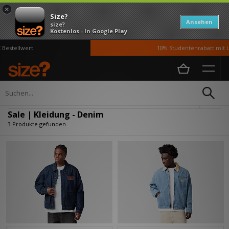
×
Size?
Ansehen
size?
Kostenlos - In Google Play
Bestellwert
10% Studentenrabatt mit U
Home
Herren
Kleidung
Verfeinern
Sale | Kleidung - Denim
3 Produkte gefunden