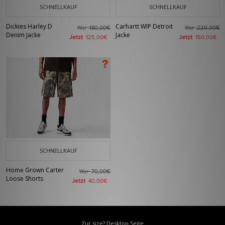
SCHNELLKAUF
SCHNELLKAUF
Dickies Harley D
Carhartt WIP Detroit
War
War
180,00€
220,00€
Denim Jacke
Jacke
Jetzt
Jetzt
125,00€
150,00€
SCHNELLKAUF
Home Grown Carter
War
70,00€
Loose Shorts
Jetzt
40,00€
Zur size? Desktop Seite