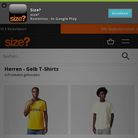
×
Size?
Ansehen
size?
Kostenlos - In Google Play
 € Bestellwert
10% Studentenrabatt mi
Home
Herren
Kleidung
T-Shirts
Verfeinern
Herren - Gelb T-Shirts
6 Produkte gefunden