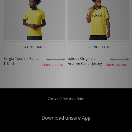
SCHNELLKAUF
SCHNELLKAUF
Sergio Tacchini Rainer
adidas Originals
War
War
35,00€
55,00€
T-Shirt
Archive Collar Jersey
Jetzt
Jetzt
20,00€
35,00€
Zur size? Desktop Seite
Download unsere App