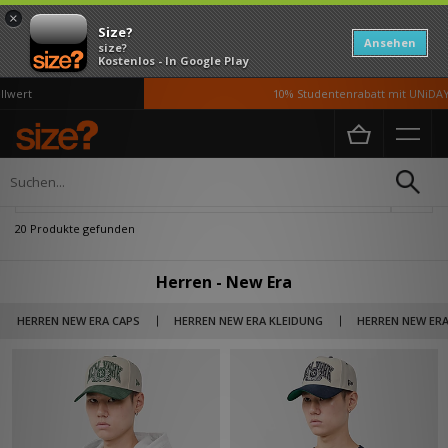
×
Size?
Ansehen
size?
Kostenlos - In Google Play
rt
10% Studentenrabatt mit UNiDAYS*
Home
Herren
Verfeinern
20 Produkte gefunden
Herren - New Era
HERREN NEW ERA CAPS
HERREN NEW ERA KLEIDUNG
HERREN NEW ERA