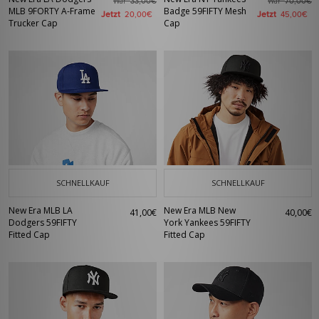
War
War
33,00€
70,00€
MLB 9FORTY A-Frame
Badge 59FIFTY Mesh
Jetzt
Jetzt
20,00€
45,00€
Trucker Cap
Cap
SCHNELLKAUF
SCHNELLKAUF
New Era MLB LA
New Era MLB New
41,00€
40,00€
Dodgers 59FIFTY
York Yankees 59FIFTY
Fitted Cap
Fitted Cap