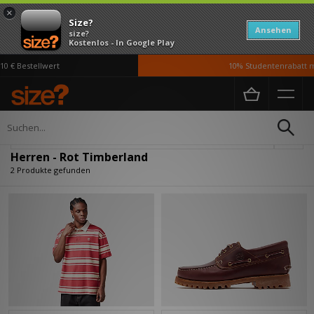
×
Size?
Ansehen
size?
Kostenlos - In Google Play
0 € Bestellwert
10% Studentenrabatt m
Home
Herren
Verfeinern
Herren - Rot Timberland
2 Produkte gefunden