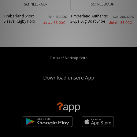
SCHNELLKAUF
SCHNELLKAUF
Timberland Short
Timberland Authentic
War
War
80,00€
200,00€
Sleeve Rugby Polo
3-Eye Lug Boat Shoe
Jetzt
Jetzt
55,00€
135,00€
Zur size? Desktop Seite
Download unsere App