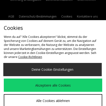
AGB
Datenschutz-Bestimmungen
Cookies
Kontaktiere uns
Studentenrabatt
Affiliate werden
Cookie Einstellungen
Cookies
Modern Slavery Statement
Wenn du auf "Alle Cookies akzeptieren" klickst, stimmst du der
Speicherung von Cookies auf deinem Gerät zu, um die Navigation auf
der Website zu verbessern, die Nutzung der Website zu analysieren
und unsere Marketingbemühungen zu unterstützen. Die Einstellungen
können jederzeit in den Cookie-Einstellungen angepasst werden. Sieh
dir unsere
Cookie-Richtlinien
Lieferung Nach
Deine Cookie-Einstellungen
Deutschland
Wir akzeptieren die folgenden Zahlungsmethoden
Akzeptiere alle Cookies
Besuchen Sie unsere Unternehmens-Website auf
www.jdplc.com
Alle Cookies ablehnen
Copyright © 2026 size? Alle Rechte vorbehalten.