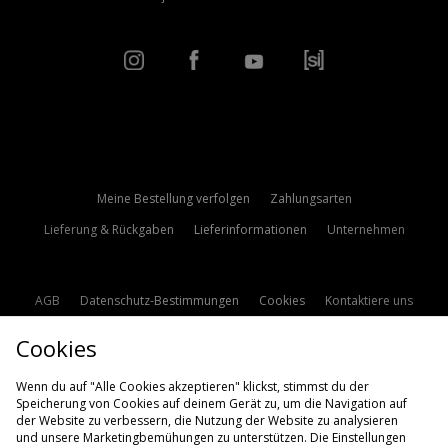
Meine Bestellung verfolgen
Zahlungsarten
Lieferung & Rückgaben
Lieferinformationen
Unternehmen
AGB
Datenschutz-Bestimmungen
Cookies
Kontaktiere uns
Studentenrabatt
Affiliate werden
Cookie Einstellungen
Cookies
Modern Slavery Statement
Wenn du auf "Alle Cookies akzeptieren" klickst, stimmst du der
Speicherung von Cookies auf deinem Gerät zu, um die Navigation auf
der Website zu verbessern, die Nutzung der Website zu analysieren
und unsere Marketingbemühungen zu unterstützen. Die Einstellungen