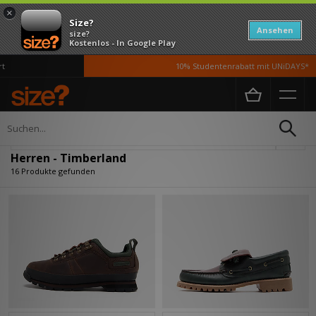
×
Size?
Ansehen
size?
Kostenlos - In Google Play
10% Studentenrabatt mit UNiDAYS*
Home
Herren
Verfeinern
Herren - Timberland
16 Produkte gefunden