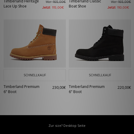
Timberland Heritage
Timberland Classic
War
War
165,00€
165,00€
Lace Up Shoe
Boat Shoe
Jetzt
Jetzt
115,00€
110,00€
SCHNELLKAUF
SCHNELLKAUF
Timberland Premium
Timberland Premium
230,00€
220,00€
6" Boot
6" Boot
Zur size? Desktop Seite