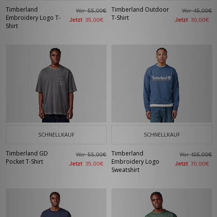
Timberland
Timberland Outdoor
War
War
55,00€
45,00€
Embroidery Logo T-
T-Shirt
Jetzt
Jetzt
35,00€
30,00€
Shirt
SCHNELLKAUF
SCHNELLKAUF
Timberland GD
Timberland
War
War
55,00€
105,00€
Pocket T-Shirt
Embroidery Logo
Jetzt
Jetzt
35,00€
70,00€
Sweatshirt