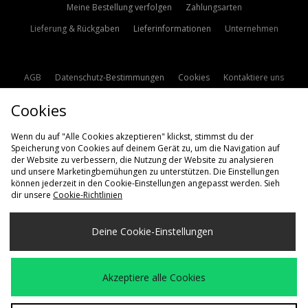
Meine Bestellung verfolgen
Zahlungsarten
Lieferung & Rückgaben
Lieferinformationen
Unternehmen
AGB
Datenschutz-Bestimmungen
Cookies
Kontaktiere uns
Studentenrabatt
Affiliate werden
Cookie Einstellungen
Cookies
Modern Slavery Statement
Wenn du auf "Alle Cookies akzeptieren" klickst, stimmst du der
Speicherung von Cookies auf deinem Gerät zu, um die Navigation auf
der Website zu verbessern, die Nutzung der Website zu analysieren
und unsere Marketingbemühungen zu unterstützen. Die Einstellungen
können jederzeit in den Cookie-Einstellungen angepasst werden. Sieh
dir unsere
Cookie-Richtlinien
Lieferung Nach
Deine Cookie-Einstellungen
Deutschland
Wir akzeptieren die folgenden Zahlungsmethoden
Akzeptiere alle Cookies