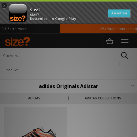
×
Size?
Ansehen
size?
Kostenlos - In Google Play
0 € Bestellwert
10% Studentenrabatt m
Home
Herren
Schuhe
Verfeinern
Produkt
adidas Originals Adistar
Die Adistar-Linie von adidas prägt seit den 90ern die Laufszene –
ADIDAS
ADIDAS COLLECTIONS
innovativ, dynamisch und ihrer Zeit voraus. Mit dem Adistar Control 5 von
2008 kehrt ein echter Klassiker zurück, der auch 17 Jahre später nichts
von seiner Energie verloren hat. Tech-Vibes, Retro-Charme und moderne
Attitüde vereinen sich in einem Design, das bereit ist, neue Wege zu
gehen. Bist du bereit, Teil der Bewegung zu werden?