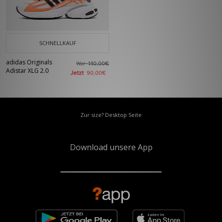
SCHNELLKAUF
adidas Originals
War
140,00€
Adistar XLG 2.0
Jetzt
90,00€
Zur size? Desktop Seite
Download unsere App