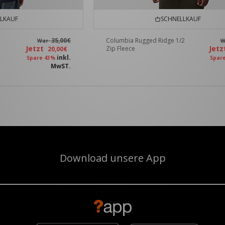
LKAUF
SCHNELLKAUF
35,00€
Columbia Rugged Ridge 1/2
War
W
Jetzt
Jet
Zip Fleece
20,00€
inkl.
Spare 43%
Spar
MwST.
Download unsere App