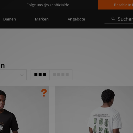
Folge uns @sizeofficialde
Bezahle in Raten
Suche
Damen
Marken
Angebote
en