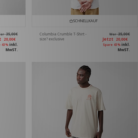
SCHNELLKAUF
35,00€
Columbia Crumble T-Shirt -
35,00€
ar
War
zt
Jetzt
size? exclusive
20,00€
20,00€
inkl.
inkl.
e 43%
Spare 43%
MwST.
MwST.