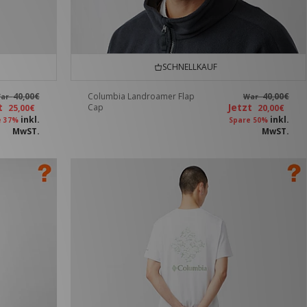
SCHNELLKAUF
40,00€
Columbia Landroamer Flap
40,00€
ar
War
zt
Jetzt
Cap
25,00€
20,00€
inkl.
inkl.
e 37%
Spare 50%
MwST.
MwST.