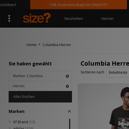
lwert
10% Studentenrabatt mit UNiDAYS*
Neuheiten
Herren
Home
Columbia Herren
Columbia Herr
Sie haben gewählt
Sortieren nach
Marken: Columbia
Herren
Alles löschen
Marken
47 Brand
(13)
adidas
(316)