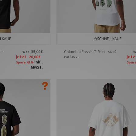
LKAUF
SCHNELLKAUF
t -
35,00€
Columbia Fossils T-Shirt - size?
War
W
Jetzt
Jet
exclusive
20,00€
inkl.
Spare 43%
Spar
MwST.