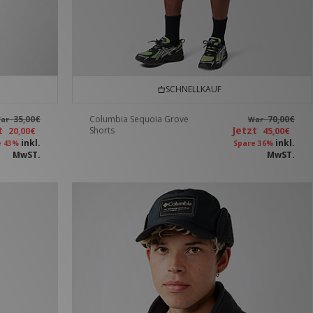
SCHNELLKAUF
35,00€
Columbia Sequoia Grove
70,00€
ar
War
zt
Jetzt
Shorts
20,00€
45,00€
inkl.
inkl.
e 43%
Spare 36%
MwST.
MwST.