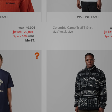
LKAUF
SCHNELLKAUF
40,00€
Columbia Camp Trail T-Shirt -
War
W
Jetzt
Jet
size? exclusive
20,00€
inkl.
Spare 50%
Spar
MwST.