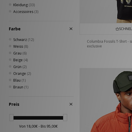
HOKA
(9)
Kleidung
(33)
Home Grown
(69)
Accessoires
(3)
Jason Markk
(12)
Jordan
(17)
Farbe
SCHNEL
Keen
(12)
Lacoste
(1)
Schwarz
(12)
Columbia Fossils T-Shirt - s
Medicom
(2)
exclusive
Weiss
(8)
Mizuno
(7)
Grau
(6)
New Balance
(69)
Beige
(4)
New Era
(20)
Grün
(2)
Nike
(212)
Orange
(2)
Nike swim
(1)
Blau
(1)
Novesta
(4)
Braun
(1)
Oakley
(49)
Oakley FT
(2)
Preis
On Running
(6)
Paraboot
(1)
PUMA
(25)
Reebok
(38)
Rockport
(10)