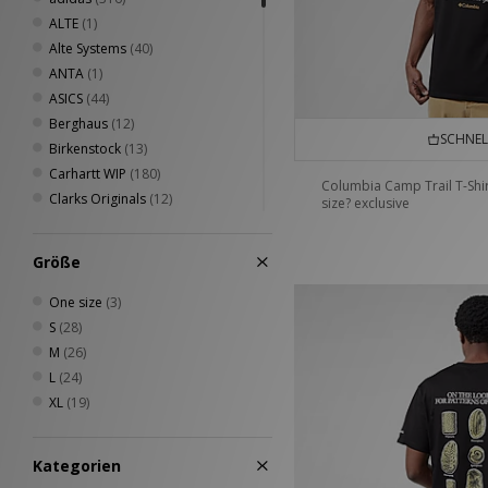
ALTE
(1)
Alte Systems
(40)
ANTA
(1)
ASICS
(44)
Berghaus
(12)
SCHNEL
Birkenstock
(13)
Carhartt WIP
(180)
Columbia Camp Trail T-Shir
Clarks Originals
(12)
size? exclusive
Columbia
(36)
Converse
(15)
Größe
Crep Protect
(18)
Crocs
(4)
One size
(3)
DC Shoes
(3)
S
(28)
Diadora
(6)
M
(26)
Dickies
(41)
L
(24)
Eastpak
(14)
XL
(19)
Fred Perry
(51)
Havaianas
(5)
Kategorien
Henri Lloyd
(6)