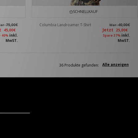
SCHNELLKAUF
75,00€
Columbia Landroamer T-Shirt
40,00€
ar
War
zt
Jetzt
45,00€
25,00€
inkl.
inkl.
e 40%
Spare 37%
MwST.
MwST.
Alle anzeigen
36 Produkte gefunden: