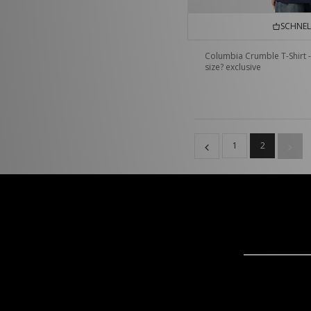
SCHNEL
Columbia Crumble T-Shirt -
size? exclusive
1
2