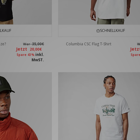
LKAUF
SCHNELLKAUF
ize?
35,00€
Columbia CSC Flag T-Shirt
War
W
Jetzt
Jet
20,00€
inkl.
Spare 43%
Spar
MwST.