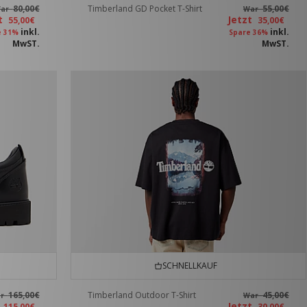
80,00€
Timberland GD Pocket T-Shirt
55,00€
ar
War
zt
Jetzt
55,00€
35,00€
inkl.
inkl.
e 31%
Spare 36%
MwST.
MwST.
SCHNELLKAUF
165,00€
Timberland Outdoor T-Shirt
45,00€
ar
War
t
Jetzt
115,00€
30,00€