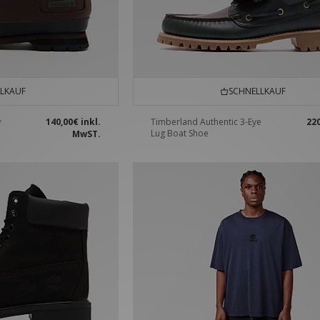
LKAUF
SCHNELLKAUF
w
140,00€
inkl.
Timberland Authentic 3-Eye
22
Lug Boat Shoe
MwST.