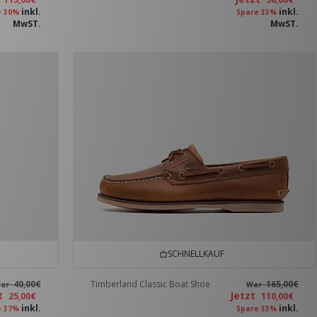
inkl.
inkl.
e 30%
Spare 33%
MwST.
MwST.
SCHNELLKAUF
40,00€
Timberland Classic Boat Shoe
165,00€
ar
War
zt
Jetzt
25,00€
110,00€
inkl.
inkl.
e 37%
Spare 33%