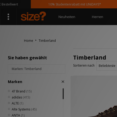
wert
10% Studentenrabatt mit UNiDAYS*
Neuheiten
Herren
Home
Timberland
Timberland
Sie haben gewählt
Sortieren nach
Marken: Timberland
Marken
47 Brand
(15)
adidas
(415)
ALTE
(1)
Alte Systems
(45)
ANTA
(1)