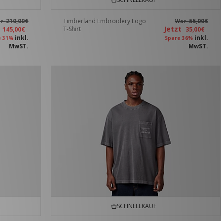
210,00€
Timberland Embroidery Logo
55,00€
ar
War
t
Jetzt
T-Shirt
145,00€
35,00€
inkl.
inkl.
e 31%
Spare 36%
MwST.
MwST.
SCHNELLKAUF