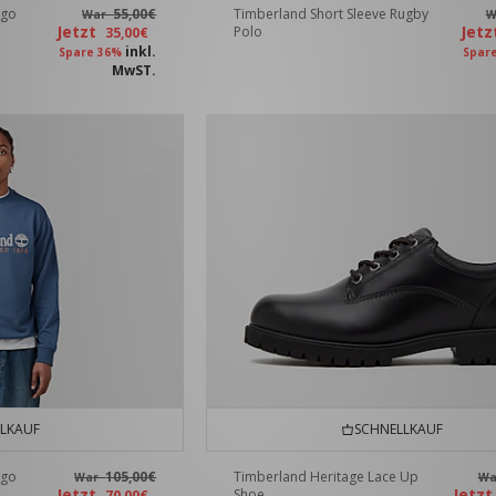
ogo
55,00€
Timberland Short Sleeve Rugby
War
W
Jetzt
Jet
Polo
35,00€
inkl.
Spare 36%
Spar
MwST.
LKAUF
SCHNELLKAUF
ogo
105,00€
Timberland Heritage Lace Up
War
W
Jetzt
Jetz
Shoe
70,00€