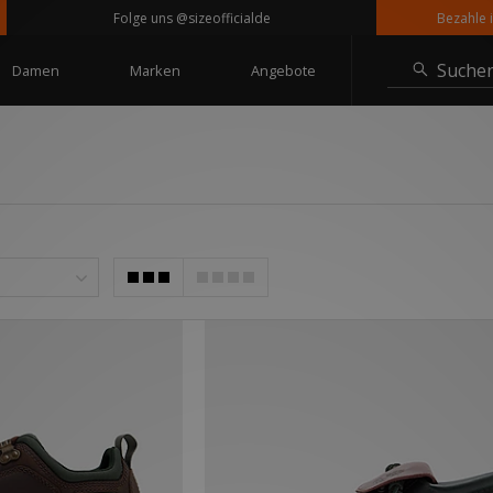
Folge uns @sizeofficialde
Bezahle in Raten
Suche
Damen
Marken
Angebote