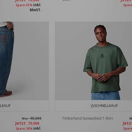
inkl.
Spare 33%
Spar
MwST.
LKAUF
SCHNELLKAUF
95,00€
Timberland Sunwashed T-Shirt
War
W
Jetzt
Jet
70,00€
inkl.
Spare 26%
Spar