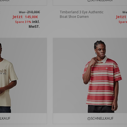
c
210,00€
Timberland 3 Eye Authentic
War
W
Jetzt
Jetz
Boat Shoe Damen
145,00€
inkl.
Spare 31%
Spar
MwST.
LKAUF
SCHNELLKAUF