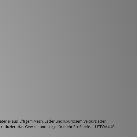
terial aus luftigem Mesh, Leder und luxuriösem Veloursleder.
 reduziert das Gewicht und sorgt für mehr Profiltiefe. | UTFOA4U0