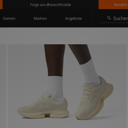
Folge uns @sizeofficialde
Bezahle in Ra
Suche
Damen
Marken
Angebote