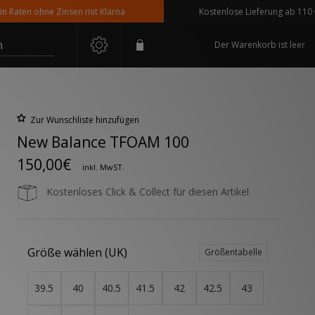
ten ohne Zinsen mit Klarna
Kostenlose Lieferung ab 110 € Best
n
Der Warenkorb ist leer
Zur Wunschliste hinzufügen
New Balance TFOAM 100
150,00€
inkl. MwST.
Kostenloses Click & Collect für diesen Artikel
Größe wählen (UK)
Größentabelle
39.5
40
40.5
41.5
42
42.5
43