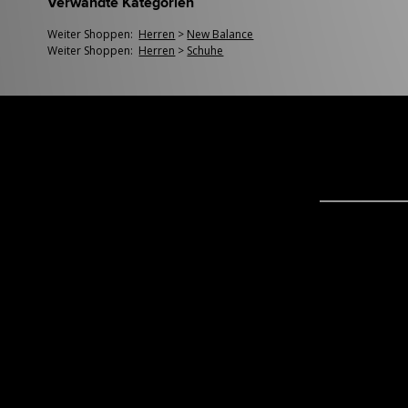
Verwandte Kategorien
Weiter Shoppen:
Herren
>
New Balance
Weiter Shoppen:
Herren
>
Schuhe