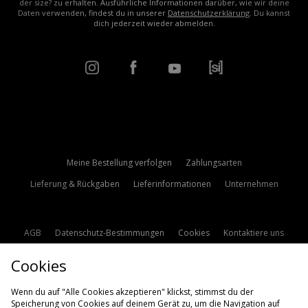
der size? zu erhalten. Ausführliche Informationen darüber, wie wir deine
Daten verwenden, findest du in unserer
Datenschutzerklärung
. Du kannst
dich jederzeit wieder abmelden.
Meine Bestellung verfolgen
Zahlungsarten
Lieferung & Rückgaben
Lieferinformationen
Unternehmen
AGB
Datenschutz-Bestimmungen
Cookies
Kontaktiere uns
Studentenrabatt
Affiliate werden
Cookie Einstellungen
Cookies
Modern Slavery Statement
Wenn du auf "Alle Cookies akzeptieren" klickst, stimmst du der
Speicherung von Cookies auf deinem Gerät zu, um die Navigation auf