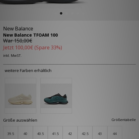
New Balance
New Balance TFOAM 100
War
150,00€
Jetzt
100,00€
(Spare 33%)
inkl. MwST.
weitere Farben erhältlich
Größe auswählen
Größentabelle
39.5
40
40.5
41.5
42
42.5
43
44