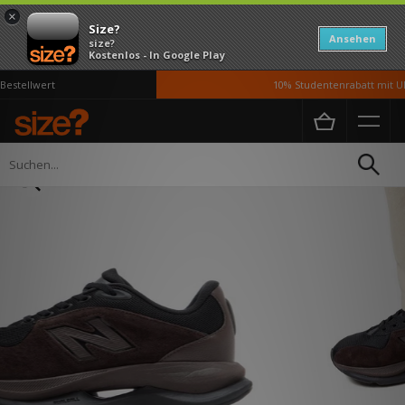
×
Size?
Ansehen
size?
Kostenlos - In Google Play
stellwert
10% Studentenrabatt mit UN
Home
Herren
Schuhe