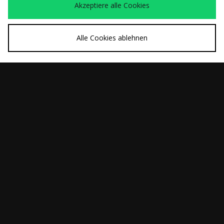
Akzeptiere alle Cookies
Alle Cookies ablehnen
SCHNELLKAUF
SCHNELLKAUF
Converse Chuck 70's
Saucony ProGrid
100,00€
170,00€
Omni 9
SCHNELLKAUF
SCHNELLKAUF
Saucony ProGrid
Saucony ProGrid
170,00€
165,00€