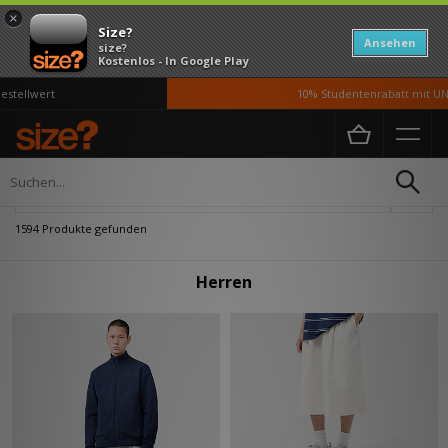
×
Size?
Ansehen
size?
Kostenlos - In Google Play
ert
10% Studentenrabatt mit UNiDAYS*
Home
Herren
Verfeinern
1594 Produkte gefunden
Herren