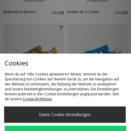
SCHNELLKAUF
SCHNELLKAUF
Birkenstock Boston
Jordan Air 4 'Comic'
150,00€
210,00€
Cookies
Wenn du auf "Alle Cookies akzeptieren" klickst, stimmst du der
SCHNELLKAUF
SCHNELLKAUF
Speicherung von Cookies auf deinem Gerät zu, um die Navigation auf
der Website zu verbessern, die Nutzung der Website zu analysieren
und unsere Marketingbemühungen zu unterstützen. Die Einstellungen
adidas Originals
adidas Originals Billie
105,00€
110,00€
können jederzeit in den Cookie-Einstellungen angepasst werden. Sieh
Torino 'The Torino
Jean King
dir unsere
Cookie-Richtlinien
Job' - size? exclusive
Deine Cookie-Einstellungen